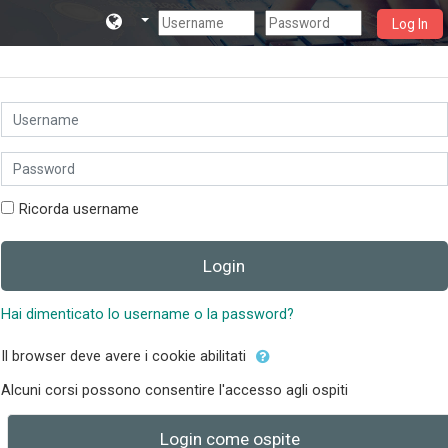
Log In
Vai al contenuto principale
Vai a creazione account
Username
Password
Ricorda username
Login
Hai dimenticato lo username o la password?
Il browser deve avere i cookie abilitati
Alcuni corsi possono consentire l'accesso agli ospiti
Login come ospite