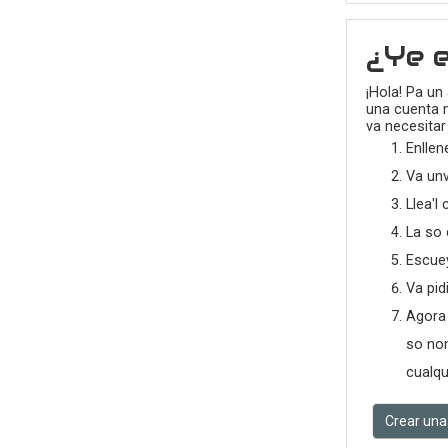
¿Ye e
¡Hola! Pa un
una cuenta n
va necesitar
Enllen
Va unv
Llea'l 
La so 
Escuey
Va pid
Agora 
so nom
cualqu
Crear una