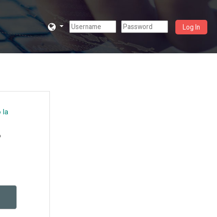
Log In
 la
o