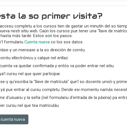
sta la so primer visita?
 accesu completu a los cursos tien de gastar un minutín del so tiem
ueva nesti sitiu web. Caún los cursos pue tener una "llave de matrícu
 hasta más tarde. Estos son los pasos:
e'l formulariu
Cuenta nueva
co los sos datos.
iáse-y un mensaxe a la so direición de corréu.
corréu ellectrónicu y calque nel enllaz.
cuenta va quedar confirmada y entós va poder entrar nel sitiu.
a'l cursu nel que quier participar.
ise-y qu'escriba la "llave de matrícula" que'l so docente unvió-y prime
yá pue entrar al cursu completu. Dende esi momentu namás necesita
e d'usuariu y la seña (nel formulariu d'entrada de la páxina) pa entr
ier cursu nel que tea matriculáu.
 cuenta nueva