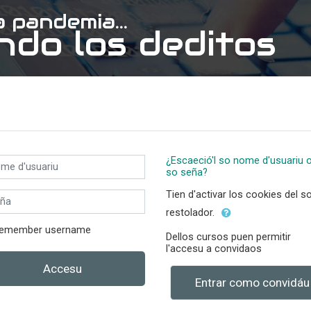
 pandemia...
ndo los deditos
te new account
 d'usuariu
¿Escaeció'l so nome d'usuariu o
so seña?
a
Tien d'activar los cookies del s
restolador.
emember username
Dellos cursos puen permitir
l'accesu a convidaos
Accesu
Entrar como convidáu