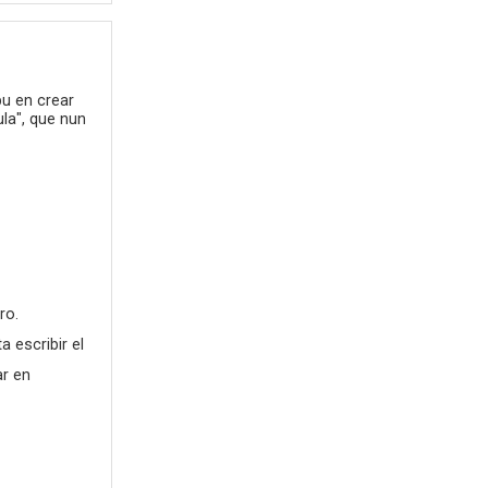
pu en crear
la", que nun
ro.
 escribir el
ar en